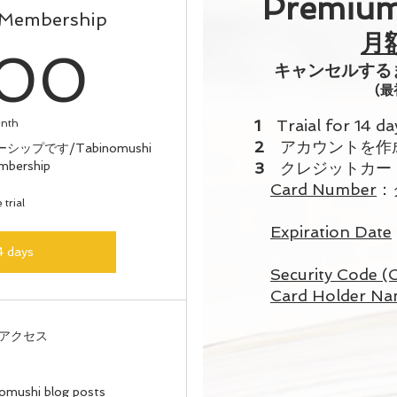
​Premiu
mbership
月
1,000¥
000
キャンセルする
(最
1
Traial for 14 
onth
2
アカウントを作
プです/Tabinomushi
mbership
3
クレジットカー
Card Number
：
 trial
(数字1
Expiration Date
(例)202
4 days
Security Code (
Card Holder N
アクセス
inomushi blog posts