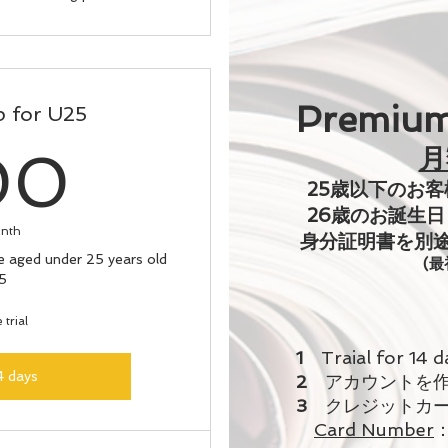
Premium
 for U25
300¥
00
月
25歳以下のお
26歳のお誕生
onth
​身分証明書を別
 aged under 25 years old
(最
5
 trial
1
Traial for 14
4 days
2
アカウントを作
3
クレジットカー
Card Number