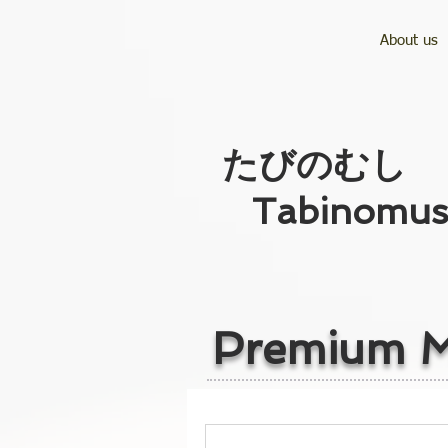
About us
​たびのむし
Tabinomus
Premium M