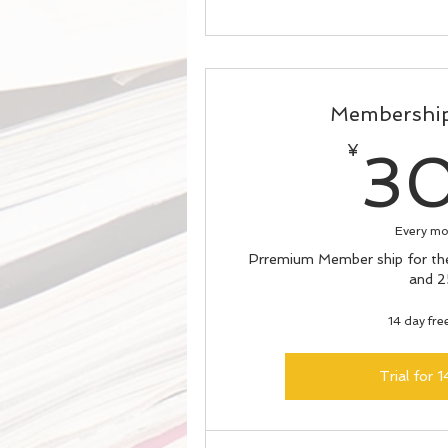
Membership
¥
3
Every m
Prremium Member ship for the
and 2
14 day free
Trial for 1