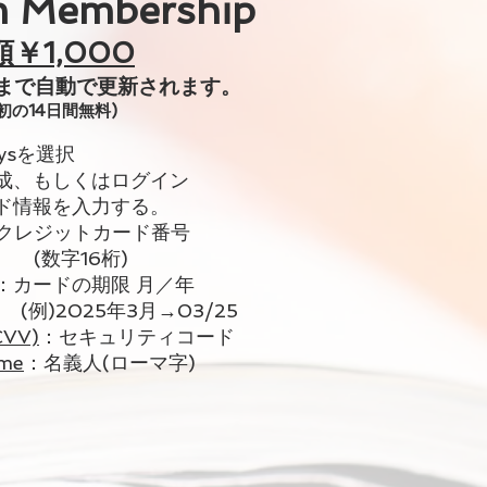
m Membership
額￥1,000
まで自動で更新されま
す。
初の14日間無料)
daysを選択
成、もしくはログイン
ド情報を入力する。
クレジットカード番号
6桁)
：カードの期限 月／年
5年3月→03/25
CVV)
：セキュリティコード
ame
：名義人(ローマ字)