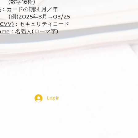
6桁)
e
：カードの期限 月／年
5年3月→03/25
(CVV)
：セキュリティコード
Name
：名義人(ローマ字)
Log In