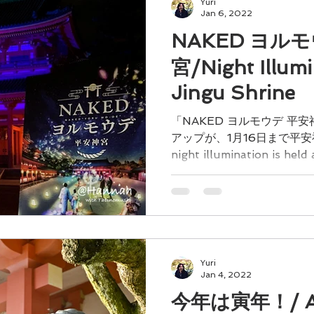
Yuri
Jan 6, 2022
NAKED ヨル
宮/Night Illumi
Jingu Shrine
「NAKED ヨルモウデ 平
アップが、1月16日まで平安
night illumination is held
16th of J
Yuri
Jan 4, 2022
今年は寅年！/ A Y