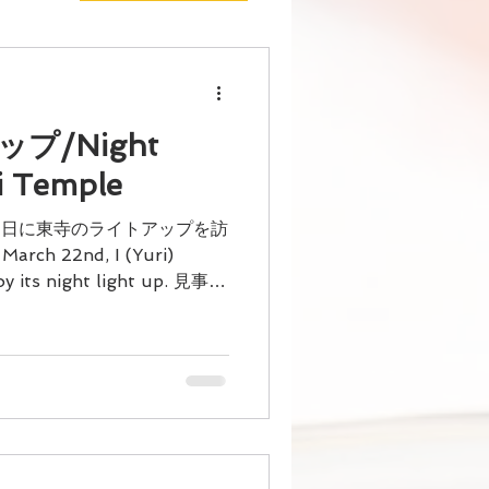
プ/Night
ji Temple
2日に東寺のライトアップを訪
rch 22nd, I (Yuri)
joy its night light up. 見事な
せは京都を