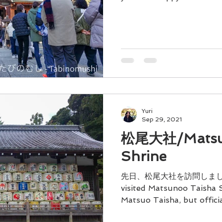
you very much for joining
Yuri
Sep 29, 2021
松尾大社/Matsun
Shrine
先日、松尾大社を訪問しました。 O
visited Matsunoo Taisha Sh
Matsuo Taisha, but offici
this