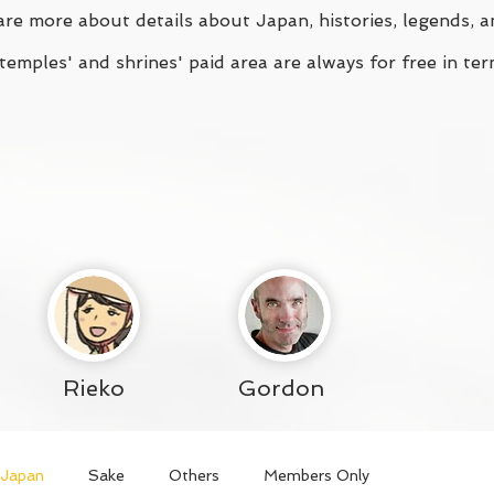
re more about details about Japan, histories, legends, a
emples' and shrines' paid area are always for free in ter
Rieko
Gordon
n Japan
Sake
Others
Members Only