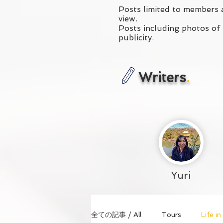
Posts limited to members a
view.
Posts including photos of t
publicity.
Writers
.
Yuri
全ての記事 / All
Tours
Life i