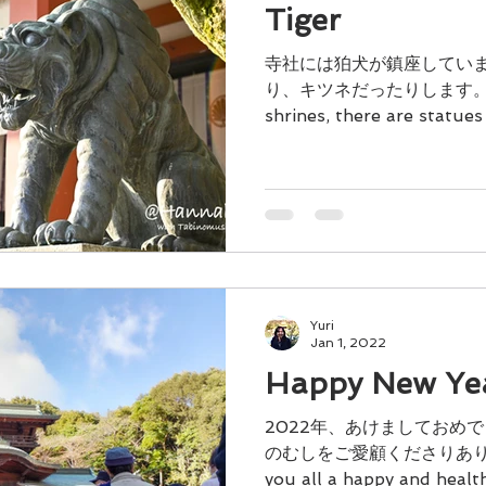
Tiger
寺社には狛犬が鎮座してい
り、キツネだったりします。 In J
shrines, there are statues
and foxes. そし
Yuri
Jan 1, 2022
Happy New Ye
2022年、あけましておめ
のむしをご愛顧くださりありが
you all a happy and healt