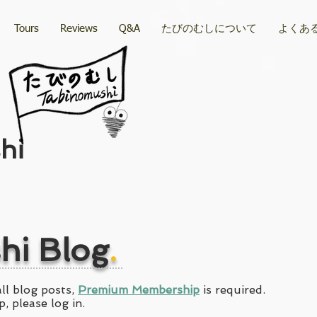
Tours
Reviews
Q&A
たびのむしについて
よくあ
hi
hi Blog
.
ll blog posts,
Premium Membership
is required.
, please log in.