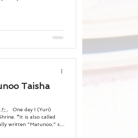
 our event
oo Taisha
ne day I (Yuri)
rine. *It is also called
ally written "Matunoo," so