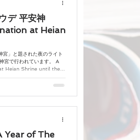
モウデ 平安神
nation at Heian
安神宮」と題された夜のライト
神宮で行われています。 A
 at Heian Shrine until the
anuary. コロナ禍の中、お詣りが集中
ear of The